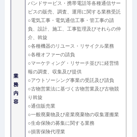
バンドサービス・携帯電話等各種通信サー
ビスの販売、調査、運用に関する業務受託
○電気工事・電気通信工事・管工事の請
負、設計、施工、工事監理及びそれらの仲
介、斡旋
○各種機器のリユース・リサイクル業務
○各種オファーの請負
○マーケティング・リサーチ並びに経営情
報の調査、収集及び提供
業
○アウトソーシング事業の受託及び請負
務
○古物営業法に基づく古物営業及び古物競
内
り斡旋
容
○通信販売業
○一般廃棄物及び産業廃棄物の収集運搬業
○生命保険の募集に関する業務
○損害保険代理業