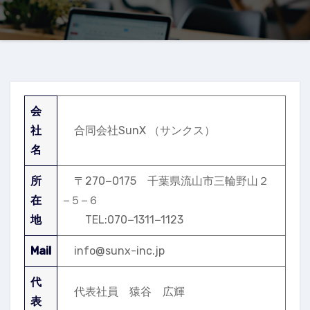
会
社
合同会社SunX （サンクス）
名
所
〒270−0175 千葉県流山市三輪野山２
在
−５−６
地
TEL:070−1311−1123
Mail
info@sunx-inc.jp
代
代表社員 猿谷 広輝
表