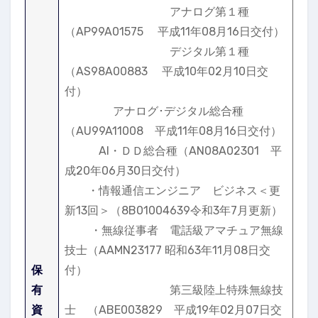
アナログ第１種
（AP99A01575 平成11年08月16日交付）
デジタル第１種
（AS98A00883 平成10年02月10日交
付）
アナログ･デジタル総合種
（AU99A11008 平成11年08月16日交付）
AI・ＤＤ総合種（AN08A02301 平
成20年06月30日交付）
・情報通信エンジニア ビジネス＜更
新13回＞（8B01004639令和3年7月更新）
・無線従事者 電話級アマチュア無線
技士（AAMN23177 昭和63年11月08日交
保
付）
有
第三級陸上特殊無線技
資
士 （ABE003829 平成19年02月07日交