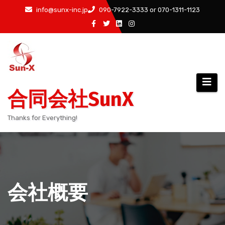
コ
info@sunx-inc.jp
090-7922-3333 or 070-1311-1123
ン
テ
ン
ツ
へ
ス
合同会社SunX
キ
ッ
Thanks for Everything!
プ
会社概要