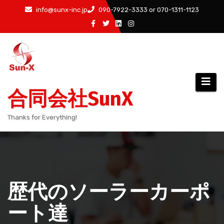
コ
info@sunx-inc.jp
090-7922-3333 or 070-1311-1123
ン
テ
ン
ツ
へ
ス
合同会社SunX
キ
ッ
Thanks for Everything!
プ
歴代のソーラーカーポ
ート達